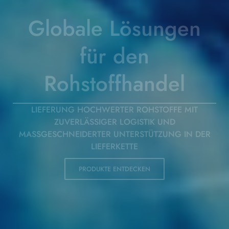
Weltweit führender
Anbieter
von Polymer
Rohstoffen
WIR UNTERSTÜTZEN IHRE LIEFERKETTE MIT
HOCHWERTIGEN
MATERIALIEN UND EFFIZIENTER LOGISTIK
PRODUKTE ENTDECKEN