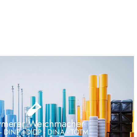
ymerer Weichmacher
- DINP - DIDP - DINA - TOTM