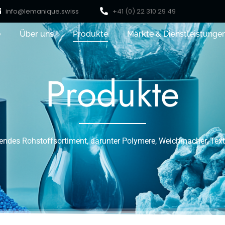
info@lemanique.swiss
+41 (0) 22 310 29 49
e
Über uns
Produkte
Märkte & Dienstleistunge
Produkte
ndes Rohstoffsortiment, darunter Polymere, Weichmacher, Text