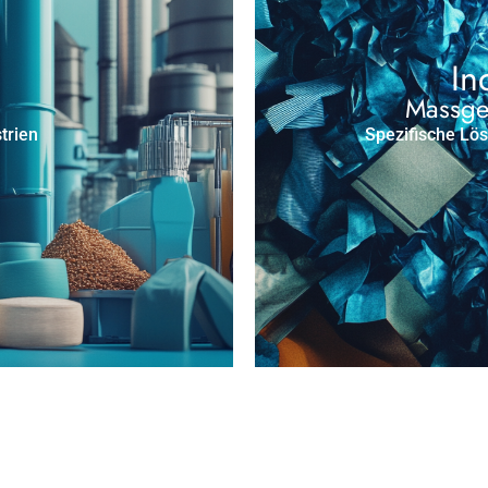
In
Massge
trien
Spezifische Lö