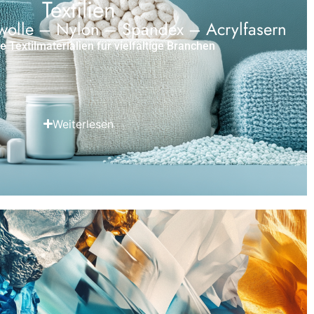
Textilien
wolle – Nylon – Spandex – Acrylfasern
 Textilmaterialien für vielfältige Branchen
Weiterlesen