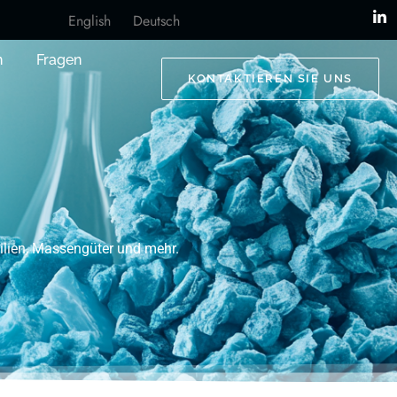
English
Deutsch
n
Fragen
KONTAKTIEREN SIE UNS
ilien, Massengüter und mehr.