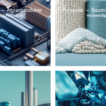
 – Agrarprodukte
Polyester – Baum
en Fortschritt
Hochwertige