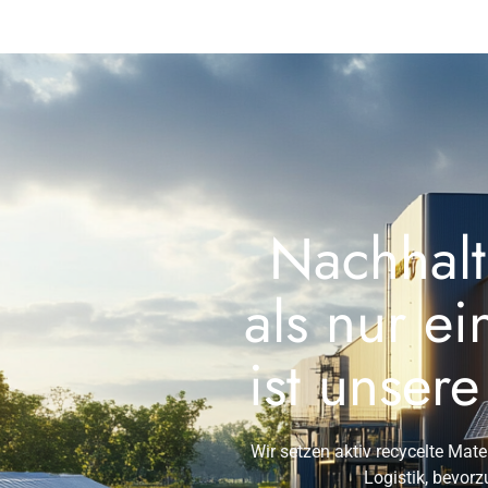
Nachhalti
als nur ei
ist unser
Wir setzen aktiv recycelte Mat
Logistik, bevorz