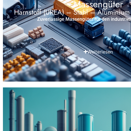
Massengüter
Harnstoff (UREA) – Stahl – Aluminium
Zuverlässige Massengüter für den industriell
Weiterlesen